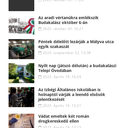
Az aradi vértanúkra emlékszik
Budakalász október 6-án
2023. október 03. 16:21
Péntek délelőtt lezárják a Mályva utca
egyik szakaszát
2023. szeptember 22. 13:38
Nyílt nap (játszó délután) a budakalászi
Telepi Óvodában
2023. Április 19. 16:29
Az Izbégi Általános Iskolában is
holnaptól várják a leendő elsősök
jelentkezését
2023. Április 19. 13:21
Vádat emeltek két román
drogkereskedő ellen
2023. Április 19. 13:15