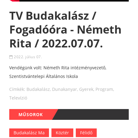
TV Budakalász /
Fogadóóra - Németh
Rita / 2022.07.07.
2022. július 07.
Vendégünk volt: Németh Rita intézményvezető,
Szentistvántelepi Általános Iskola
Címkék:
Budakalász
,
Dunakanyar
,
Gyerek
,
Program
,
Televízió
MŰSOROK
Budakalász Ma
Köztér
Félidő