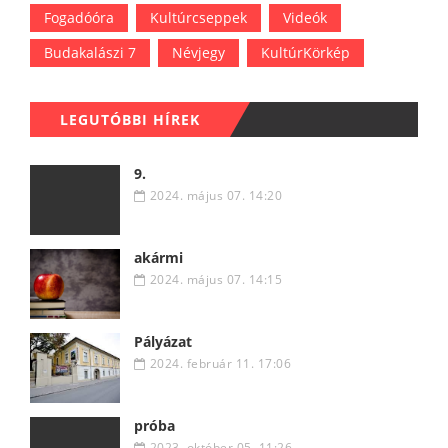
Fogadóóra
Kultúrcseppek
Videók
Budakalászi 7
Névjegy
KultúrKörkép
LEGUTÓBBI HÍREK
9.
2024. május 07. 14:20
akármi
2024. május 07. 14:15
Pályázat
2024. február 11. 17:06
próba
2023. október 05. 11:26