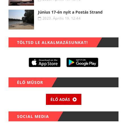
Június 17-én nyit a Postás Strand
2023. Április 19. 12:44
TÖLTSD LE ALKALMAZÁSUNKAT!
ÉLŐ MŰSOR
ÉLŐ ADÁS
SOCIAL MEDIA