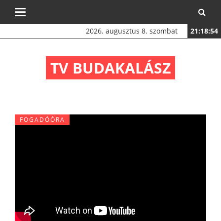
Toggle
navigation
2026. augusztus 8. szombat
21:18:55
TV BUDAKALÁSZ
FOGADÓÓRA