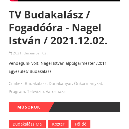
TV Budakalász /
Fogadóóra - Nagel
István / 2021.12.02.
2021. december 02.
Vendégünk volt: Nagel István alpolgármester /2011
Egyesület/ Budakalász
Címkék:
Budakalász
,
Dunakanyar
,
Önkormányzat
,
Program
,
Televízió
,
Városháza
MŰSOROK
Budakalász Ma
Köztér
Félidő