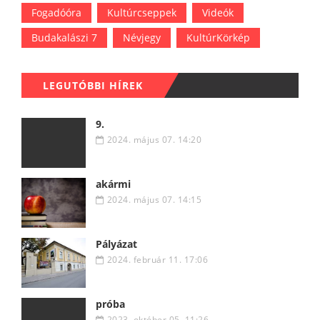
Fogadóóra
Kultúrcseppek
Videók
Budakalászi 7
Névjegy
KultúrKörkép
LEGUTÓBBI HÍREK
9.
2024. május 07. 14:20
akármi
2024. május 07. 14:15
Pályázat
2024. február 11. 17:06
próba
2023. október 05. 11:26