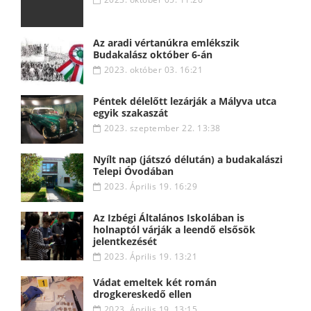
Az aradi vértanúkra emlékszik
Budakalász október 6-án
2023. október 03. 16:21
Péntek délelőtt lezárják a Mályva utca
egyik szakaszát
2023. szeptember 22. 13:38
Nyílt nap (játszó délután) a budakalászi
Telepi Óvodában
2023. Április 19. 16:29
Az Izbégi Általános Iskolában is
holnaptól várják a leendő elsősök
jelentkezését
2023. Április 19. 13:21
Vádat emeltek két román
drogkereskedő ellen
2023. Április 19. 13:15