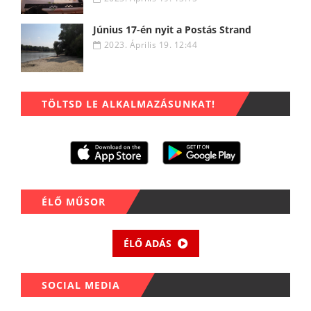
Június 17-én nyit a Postás Strand
2023. Április 19. 12:44
TÖLTSD LE ALKALMAZÁSUNKAT!
ÉLŐ MŰSOR
ÉLŐ ADÁS
SOCIAL MEDIA