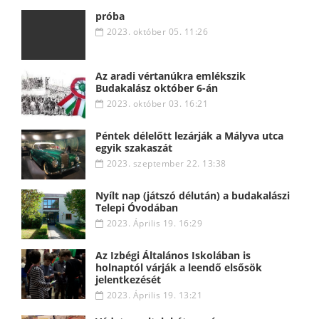
próba
2023. október 05. 11:26
Az aradi vértanúkra emlékszik
Budakalász október 6-án
2023. október 03. 16:21
Péntek délelőtt lezárják a Mályva utca
egyik szakaszát
2023. szeptember 22. 13:38
Nyílt nap (játszó délután) a budakalászi
Telepi Óvodában
2023. Április 19. 16:29
Az Izbégi Általános Iskolában is
holnaptól várják a leendő elsősök
jelentkezését
2023. Április 19. 13:21