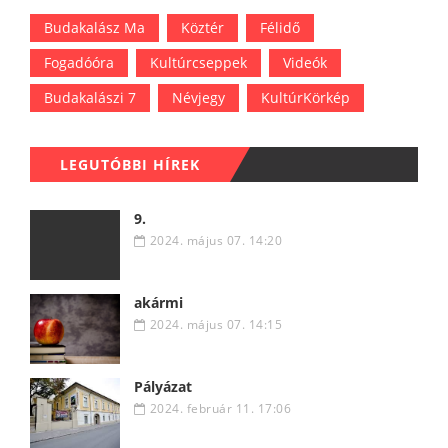
Budakalász Ma
Köztér
Félidő
Fogadóóra
Kultúrcseppek
Videók
Budakalászi 7
Névjegy
KultúrKörkép
LEGUTÓBBI HÍREK
9.
2024. május 07. 14:20
akármi
2024. május 07. 14:15
Pályázat
2024. február 11. 17:06