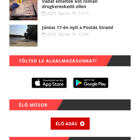
Vádat emeltek két román
drogkereskedő ellen
2023. Április 19. 13:15
Június 17-én nyit a Postás Strand
2023. Április 19. 12:44
TÖLTSD LE ALKALMAZÁSUNKAT!
ÉLŐ MŰSOR
ÉLŐ ADÁS