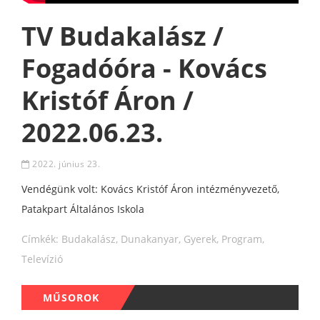
TV Budakalász /
Fogadóóra - Kovács
Kristóf Áron /
2022.06.23.
2022. június 23.
Vendégünk volt: Kovács Kristóf Áron intézményvezető,
Patakpart Általános Iskola
Címkék:
Budakalász
,
Dunakanyar
,
Gyerek
,
Program
,
Televízió
MŰSOROK