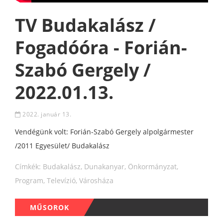
TV Budakalász /
Fogadóóra - Forián-
Szabó Gergely /
2022.01.13.
2022. január 13.
Vendégünk volt: Forián-Szabó Gergely alpolgármester
/2011 Egyesület/ Budakalász
Címkék:
Budakalász
,
Dunakanyar
,
Önkormányzat
,
Program
,
Televízió
,
Városháza
MŰSOROK