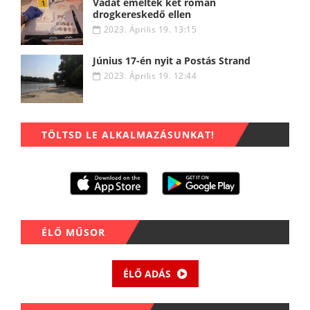
Vádat emeltek két román
drogkereskedő ellen
2023. Április 19. 13:15
Június 17-én nyit a Postás Strand
2023. Április 19. 12:44
TÖLTSD LE ALKALMAZÁSUNKAT!
ÉLŐ MŰSOR
ÉLŐ ADÁS