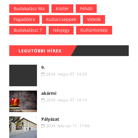
Budakalász Ma
Köztér
Félidő
Fogadóóra
Kultúrcseppek
Videók
Budakalászi 7
Névjegy
KultúrKörkép
LEGUTÓBBI HÍREK
9.
2024. május 07. 14:20
akármi
2024. május 07. 14:15
Pályázat
2024. február 11. 17:06