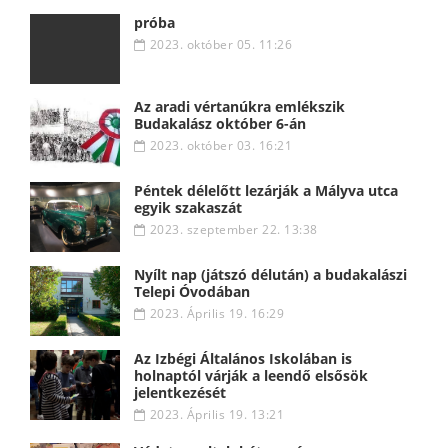
próba
2023. október 05. 11:26
Az aradi vértanúkra emlékszik
Budakalász október 6-án
2023. október 03. 16:21
Péntek délelőtt lezárják a Mályva utca
egyik szakaszát
2023. szeptember 22. 13:38
Nyílt nap (játszó délután) a budakalászi
Telepi Óvodában
2023. Április 19. 16:29
Az Izbégi Általános Iskolában is
holnaptól várják a leendő elsősök
jelentkezését
2023. Április 19. 13:21