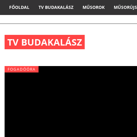
FŐOLDAL
TV BUDAKALÁSZ
MŰSOROK
MŰSORÚJ
TV BUDAKALÁSZ
FOGADÓÓRA