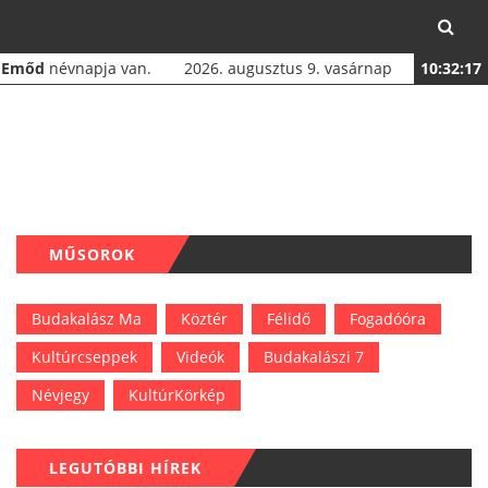
a
Emőd
névnapja van.
2026. augusztus 9. vasárnap
10:32:17
MŰSOROK
Budakalász Ma
Köztér
Félidő
Fogadóóra
Kultúrcseppek
Videók
Budakalászi 7
Névjegy
KultúrKörkép
LEGUTÓBBI HÍREK