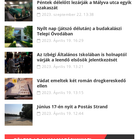
Péntek délelőtt lezárják a Mályva utca egyik
szakaszát
2023. szeptember 22. 13:38
Nyílt nap (játszó délután) a budakalászi
Telepi Óvodában
2023. Április 19. 16:29
Az Izbégi Általános Iskolában is holnaptól
várják a leendő elsősök jelentkezését
2023. Április 19. 13:21
Vádat emeltek két román drogkereskedő
ellen
2023. Április 19. 13:15
Június 17-én nyit a Postás Strand
2023. Április 19. 12:44