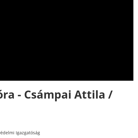
ra - Csámpai Attila /
védelmi Igazgatóság