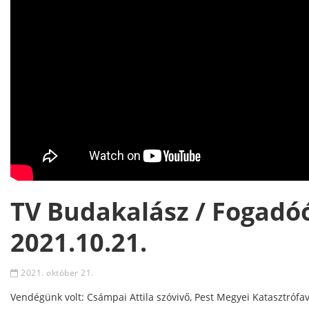
TV Budakalász / Fogadóó
2021.10.21.
2021. október 21.
Vendégünk volt: Csámpai Attila szóvivő, Pest Megyei Katasztrófa