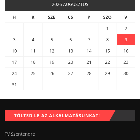
2026 AUGUSZTUS
H
K
SZE
CS
P
SZO
V
1
2
3
4
5
6
7
8
9
10
11
12
13
14
15
16
17
18
19
20
21
22
23
24
25
26
27
28
29
30
31
TÖLTSD LE AZ ALKALMAZÁSUNKAT!
TV Szentendre