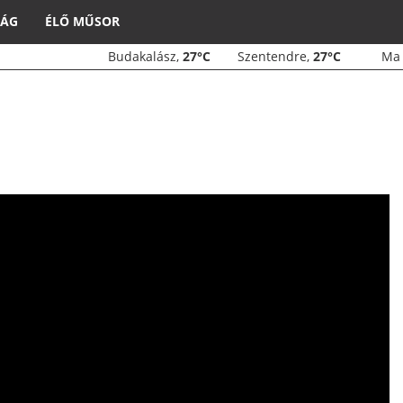
SÁG
ÉLŐ MŰSOR
Budakalász,
27°C
Szentendre,
27°C
M