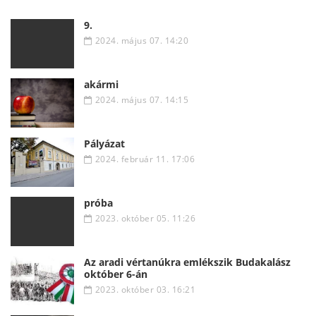
9.
2024. május 07. 14:20
akármi
2024. május 07. 14:15
Pályázat
2024. február 11. 17:06
próba
2023. október 05. 11:26
Az aradi vértanúkra emlékszik Budakalász
október 6-án
2023. október 03. 16:21