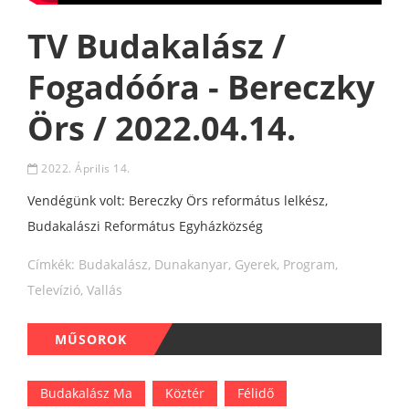
TV Budakalász /
Fogadóóra - Bereczky
Örs / 2022.04.14.
2022. Április 14.
Vendégünk volt: Bereczky Örs református lelkész,
Budakalászi Református Egyházközség
Címkék:
Budakalász
,
Dunakanyar
,
Gyerek
,
Program
,
Televízió
,
Vallás
MŰSOROK
Budakalász Ma
Köztér
Félidő