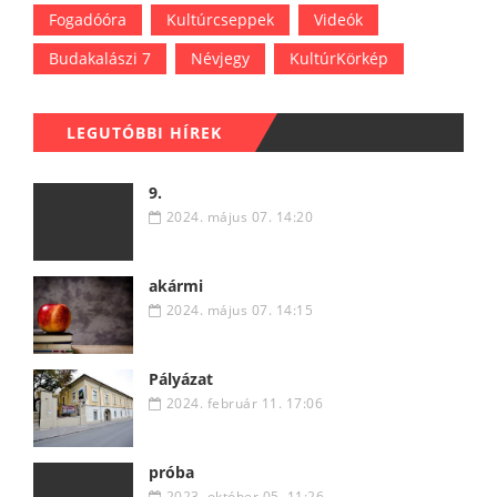
Fogadóóra
Kultúrcseppek
Videók
Budakalászi 7
Névjegy
KultúrKörkép
LEGUTÓBBI HÍREK
9.
2024. május 07. 14:20
akármi
2024. május 07. 14:15
Pályázat
2024. február 11. 17:06
próba
2023. október 05. 11:26