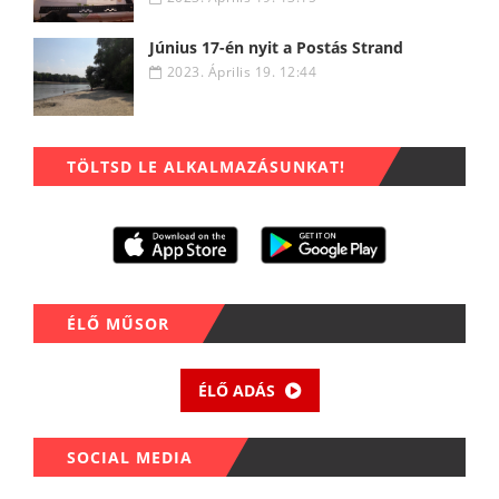
Június 17-én nyit a Postás Strand
2023. Április 19. 12:44
TÖLTSD LE ALKALMAZÁSUNKAT!
ÉLŐ MŰSOR
ÉLŐ ADÁS
SOCIAL MEDIA