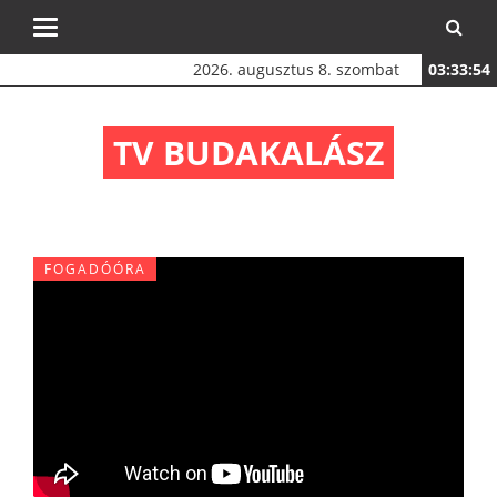
Toggle
navigation
2026. augusztus 8. szombat
03:33:54
TV BUDAKALÁSZ
FOGADÓÓRA