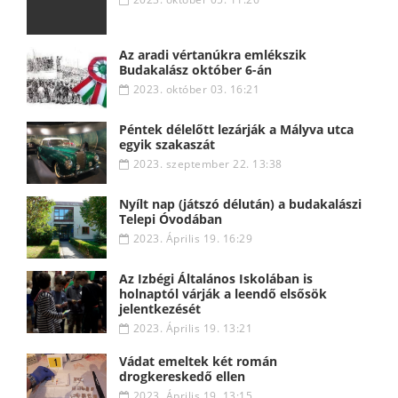
Az aradi vértanúkra emlékszik
Budakalász október 6-án
2023. október 03. 16:21
Péntek délelőtt lezárják a Mályva utca
egyik szakaszát
2023. szeptember 22. 13:38
Nyílt nap (játszó délután) a budakalászi
Telepi Óvodában
2023. Április 19. 16:29
Az Izbégi Általános Iskolában is
holnaptól várják a leendő elsősök
jelentkezését
2023. Április 19. 13:21
Vádat emeltek két román
drogkereskedő ellen
2023. Április 19. 13:15