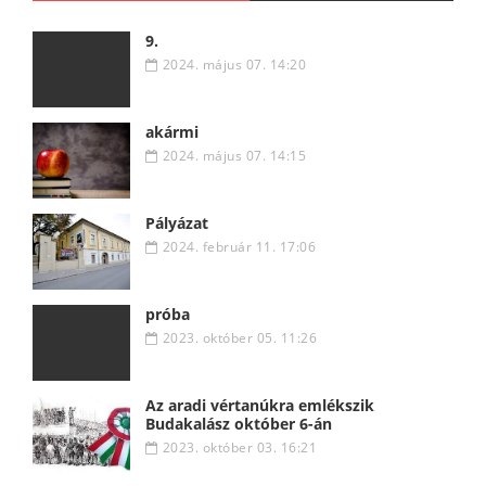
9.
2024. május 07. 14:20
akármi
2024. május 07. 14:15
Pályázat
2024. február 11. 17:06
próba
2023. október 05. 11:26
Az aradi vértanúkra emlékszik
Budakalász október 6-án
2023. október 03. 16:21