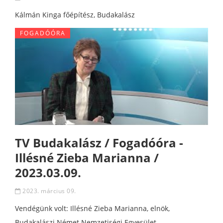
Kálmán Kinga főépítész, Budakalász
FOGADÓÓRA
TV Budakalász / Fogadóóra -
Illésné Zieba Marianna /
2023.03.09.
2023. március 09.
Vendégünk volt: Illésné Zieba Marianna, elnök,
Budakalászi Német Nemzetiségi Egyesület