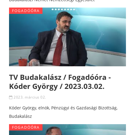
FOGADÓÓRA
TV Budakalász / Fogadóóra -
Kóder György / 2023.03.02.
2023. március 02.
Kóder György, elnök, Pénzügyi és Gazdasági Bizottság,
Budakalász
FOGADÓÓRA