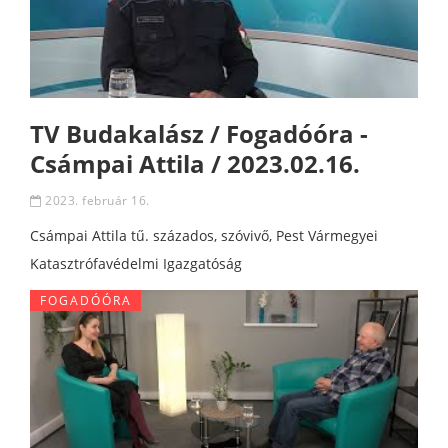
TV Budakalász / Fogadóóra -
Csámpai Attila / 2023.02.16.
2023. február 16.
Csámpai Attila tű. százados, szóvivő, Pest Vármegyei
Katasztrófavédelmi Igazgatóság
FOGADÓÓRA