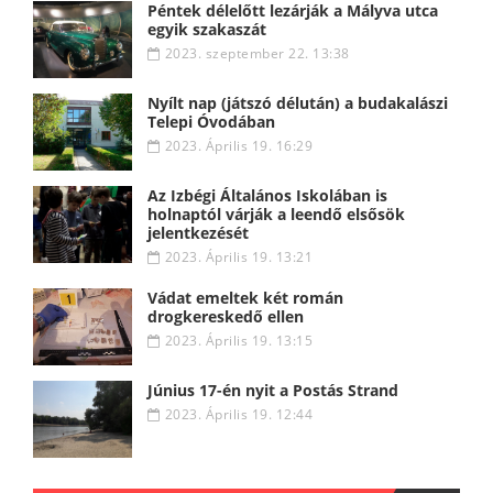
Péntek délelőtt lezárják a Mályva utca
egyik szakaszát
2023. szeptember 22. 13:38
Nyílt nap (játszó délután) a budakalászi
Telepi Óvodában
2023. Április 19. 16:29
Az Izbégi Általános Iskolában is
holnaptól várják a leendő elsősök
jelentkezését
2023. Április 19. 13:21
Vádat emeltek két román
drogkereskedő ellen
2023. Április 19. 13:15
Június 17-én nyit a Postás Strand
2023. Április 19. 12:44