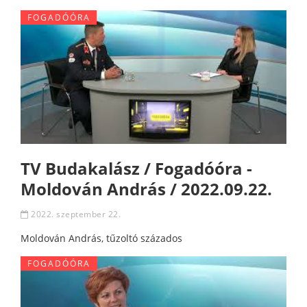
FOGADÓÓRA
TV Budakalász / Fogadóóra -
Moldován András / 2022.09.22.
2022. szeptember 22.
Moldován András, tűzoltó százados
FOGADÓÓRA