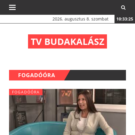
Toggle
navigation
2026. augusztus 8. szombat
10:33:26
TV BUDAKALÁSZ
FOGADÓÓRA
FOGADÓÓRA