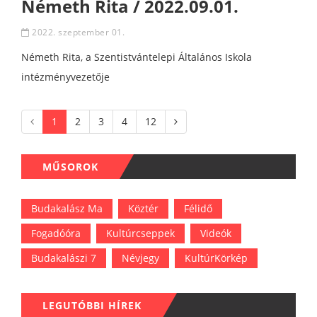
Németh Rita / 2022.09.01.
2022. szeptember 01.
Németh Rita, a Szentistvántelepi Általános Iskola
intézményvezetője
1
2
3
4
12
MŰSOROK
Budakalász Ma
Köztér
Félidő
Fogadóóra
Kultúrcseppek
Videók
Budakalászi 7
Névjegy
KultúrKörkép
LEGUTÓBBI HÍREK