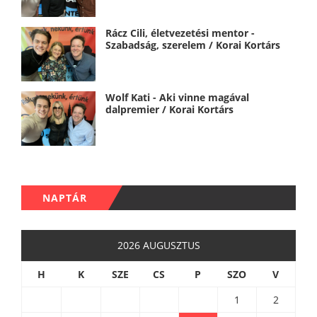
Rácz Cili, életvezetési mentor -
Szabadság, szerelem / Korai Kortárs
Wolf Kati - Aki vinne magával
dalpremier / Korai Kortárs
NAPTÁR
2026 AUGUSZTUS
H
K
SZE
CS
P
SZO
V
1
2