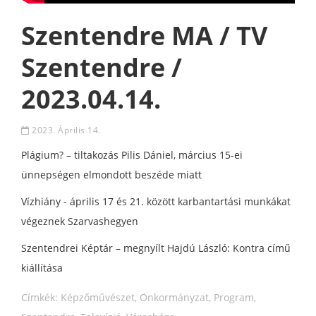
Szentendre MA / TV
Szentendre /
2023.04.14.
2023. Április 14.
Plágium? – tiltakozás Pilis Dániel, március 15-ei
ünnepségen elmondott beszéde miatt
Vízhiány - április 17 és 21. között karbantartási munkákat
végeznek Szarvashegyen
Szentendrei Képtár – megnyílt Hajdú László: Kontra című
kiállítása
Címkék:
Képzőművészet
,
Önkormányzat
,
Program
,