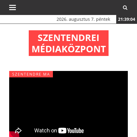
Toggle
navigation
2026. augusztus 7. péntek
21:39:05
SZENTENDREI
MÉDIAKÖZPONT
SZENTENDRE MA