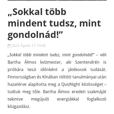
„Sokkal több
mindent tudsz, mint
gondolnád!”
2023. Április 17. 12:45
„Sokkal több mindent tudsz, mint gondolnád!”
– véli
Bartha Álmos kvízmester, aki Szentendrén is
próbára teszi időnként a játékosok tudását.
Finnországban és Kínában töltött tanulmányai után
hazatérve alapította meg a QuizNight közösséget –
tudtuk meg tőle. Bartha Álmos eredeti szakmáját
tekintve megújuló energiákkal foglalkozó
közgazdász.