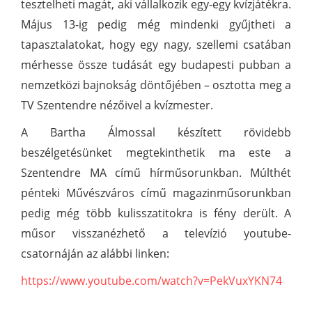
tesztelheti magát, aki vállalkozik egy-egy kvízjátékra.
Május 13-ig pedig még mindenki gyűjtheti a
tapasztalatokat, hogy egy nagy, szellemi csatában
mérhesse össze tudását egy budapesti pubban a
nemzetközi bajnokság döntőjében – osztotta meg a
TV Szentendre nézőivel a kvízmester.
A Bartha Álmossal készített rövidebb
beszélgetésünket megtekinthetik ma este a
Szentendre MA című hírműsorunkban. Múlthét
pénteki Művészváros című magazinműsorunkban
pedig még több kulisszatitokra is fény derült. A
műsor visszanézhető a televízió youtube-
csatornáján az alábbi linken:
https://www.youtube.com/watch?v=PekVuxYKN74