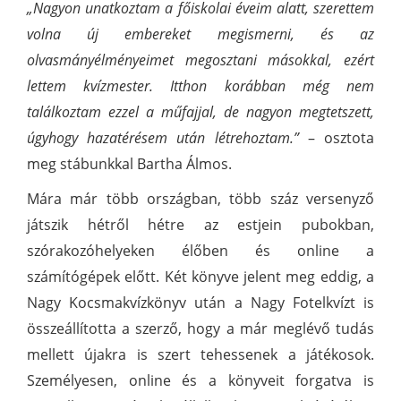
„Nagyon unatkoztam a főiskolai éveim alatt, szerettem
volna új embereket megismerni, és az
olvasmányélményeimet megosztani másokkal, ezért
lettem kvízmester.
Itthon korábban még nem
találkoztam ezzel a műfajjal, de nagyon megtetszett,
úgyhogy hazatérésem után létrehoztam.”
– osztota
meg stábunkkal Bartha Álmos.
Mára már több országban, több száz versenyző
játszik hétről hétre az estjein pubokban,
szórakozóhelyeken élőben és online a
számítógépek előtt. Két könyve jelent meg eddig, a
Nagy Kocsmakvízkönyv után a Nagy Fotelkvízt is
összeállította a szerző, hogy a már meglévő tudás
mellett újakra is szert tehessenek a játékosok.
Személyesen, online és a könyveit forgatva is