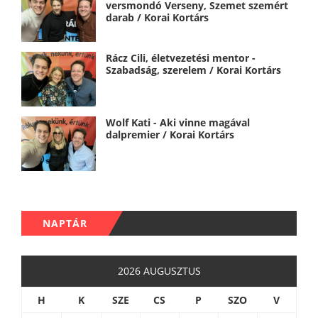
versmondó Verseny, Szemet szemért
darab / Korai Kortárs
Rácz Cili, életvezetési mentor -
Szabadság, szerelem / Korai Kortárs
Wolf Kati - Aki vinne magával
dalpremier / Korai Kortárs
NAPTÁR
2026 AUGUSZTUS
H
K
SZE
CS
P
SZO
V