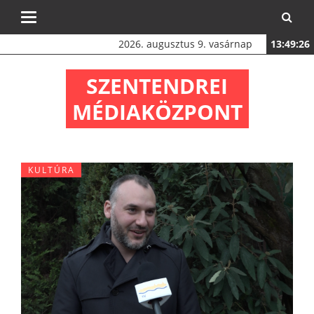
Toggle
navigation
2026. augusztus 9. vasárnap
13:49:27
SZENTENDREI
MÉDIAKÖZPONT
KULTÚRA