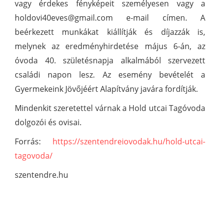
vagy érdekes fényképeit személyesen vagy a
holdovi40eves@gmail.com e-mail címen. A
beérkezett munkákat kiállítják és díjazzák is,
melynek az eredményhirdetése május 6-án, az
óvoda 40. születésnapja alkalmából szervezett
családi napon lesz. Az esemény bevételét a
Gyermekeink Jövőjéért Alapítvány javára fordítják.
Mindenkit szeretettel várnak a Hold utcai Tagóvoda
dolgozói és ovisai.
Forrás:
https://szentendreiovodak.hu/hold-utcai-
tagovoda/
szentendre.hu