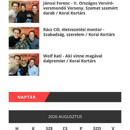
Jánosi Ferenc - II. Országos Versíró-
versmondó Verseny, Szemet szemért
darab / Korai Kortárs
Rácz Cili, életvezetési mentor -
Szabadság, szerelem / Korai Kortárs
Wolf Kati - Aki vinne magával
dalpremier / Korai Kortárs
NAPTÁR
2026 AUGUSZTUS
H
K
SZE
CS
P
SZO
V