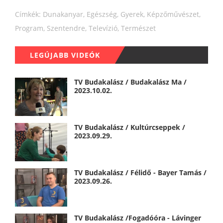
Címkék:
Dunakanyar
,
Egészség
,
Gyerek
,
Képzőművészet
,
Program
,
Szentendre
,
Televízió
,
Természet
LEGÚJABB VIDEÓK
TV Budakalász / Budakalász Ma /
2023.10.02.
TV Budakalász / Kultúrcseppek /
2023.09.29.
TV Budakalász / Félidő - Bayer Tamás /
2023.09.26.
TV Budakalász /Fogadóóra - Lávinger