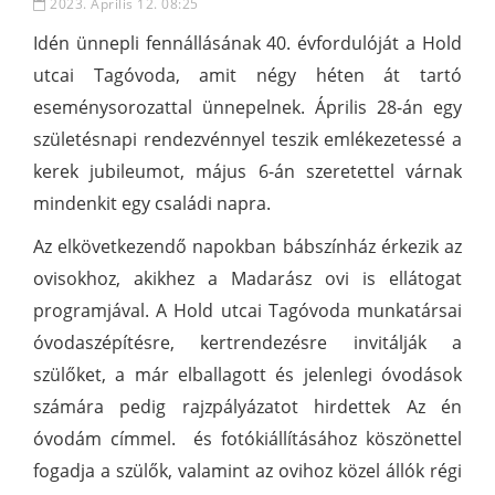
2023. Április 12. 08:25
Idén ünnepli fennállásának 40. évfordulóját a Hold
utcai Tagóvoda, amit négy héten át tartó
eseménysorozattal ünnepelnek. Április 28-án egy
születésnapi rendezvénnyel teszik emlékezetessé a
kerek jubileumot, május 6-án szeretettel várnak
mindenkit egy családi napra.
Az elkövetkezendő napokban bábszínház érkezik az
ovisokhoz, akikhez a Madarász ovi is ellátogat
programjával. A Hold utcai Tagóvoda munkatársai
óvodaszépítésre, kertrendezésre invitálják a
szülőket, a már elballagott és jelenlegi óvodások
számára pedig rajzpályázatot hirdettek Az én
óvodám címmel. és fotókiállításához köszönettel
fogadja a szülők, valamint az ovihoz közel állók régi